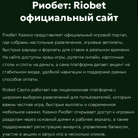
Риобет: Riobet
официальный сайт
Риобет Казино представляет официальный игровой портал,
где собраны настольные развлечения, игровые автоматы,
быстрые раунды и форматы для ставок в реальном времени.
На сайте доступны краш-игры, рулетка онлайн, карточные
столы и слоты на деньги, а сама платформа делает акцент на
стабильном входе, удобной навигации и поддержке разных
способов оплаты.
Riobet Casino работает как лицензионная платформа с
широким выбором развлечений для пользователей, которым
важны честная игра, быстрые выплаты и современное
мобильное казино. Казино Риобет открывает доступ к игровым
разделам через основной домен и рабочее зеркало, а также
поддерживает регистрацию аккаунта, управление балансом,
участие в акциях и запуск игр в несколько кликов.